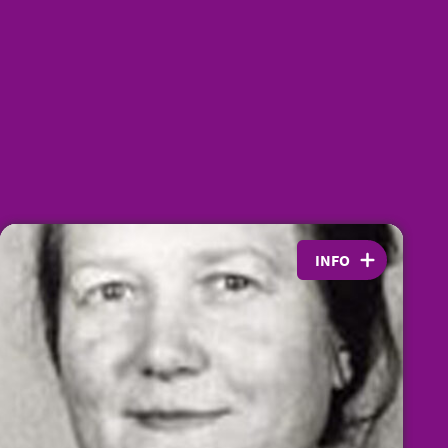
INFO
Angela Autsch – Brief an die Oberin
Es sind 67 Briefe mit teils verschlüsselten Inhalten von
Angela Autsch erhalten. Hören Sie hier einen Auszug aus
dem Brief von Schwester Angela an die Mutter Oberin im
Kloster Mötz vom 12. Dezember 1943. Der Brief wurde von